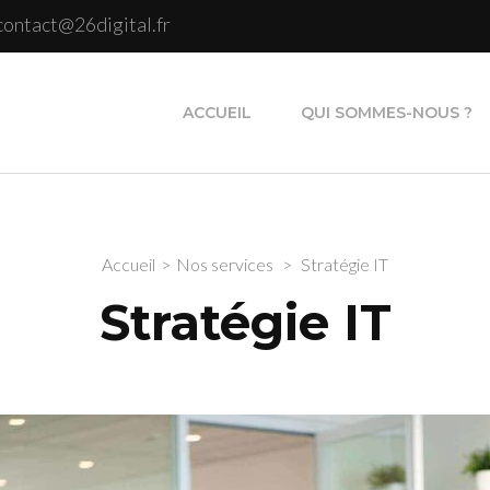
contact@26digital.fr
26 DIGITAL
ACCUEIL
QUI SOMMES-NOUS ?
Accueil
>
Nos services
>
Stratégie IT
Stratégie IT