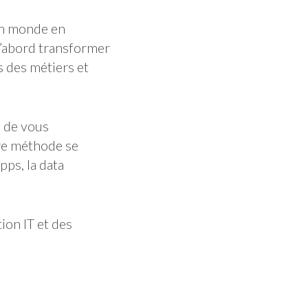
 un monde en
d’abord transformer
s des métiers et
n de vous
tre méthode se
pps, la data
ion IT et des