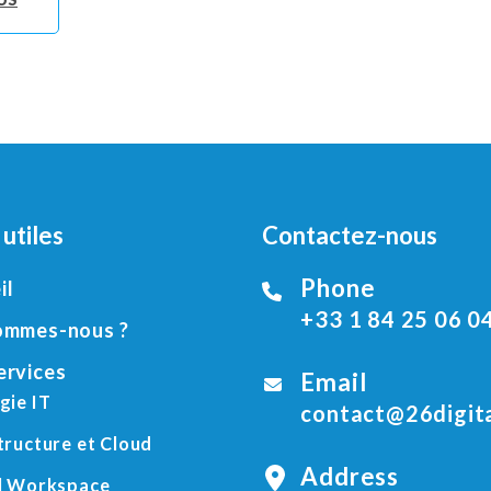
 utiles
Contactez-nous
Phone
il
+33 1 84 25 06 0
ommes-nous ?
ervices
Email
gie IT
contact@26digita
tructure et Cloud
Address
al Workspace